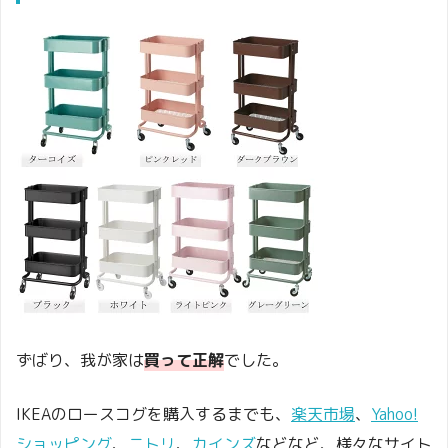
ずばり、我が家は
買って正解
でした。
IKEAのロースコグを購入するまでも、
楽天市場
、
Yahoo!
ショッピング
、
ニトリ
、
カインズ
などなど、
様々なサイト