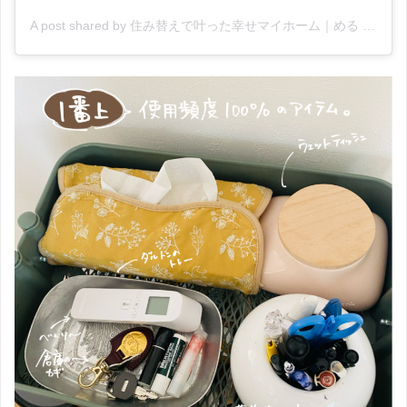
A post shared by 住み替えで叶った幸せマイホーム｜める (@mellkurashi_swh)